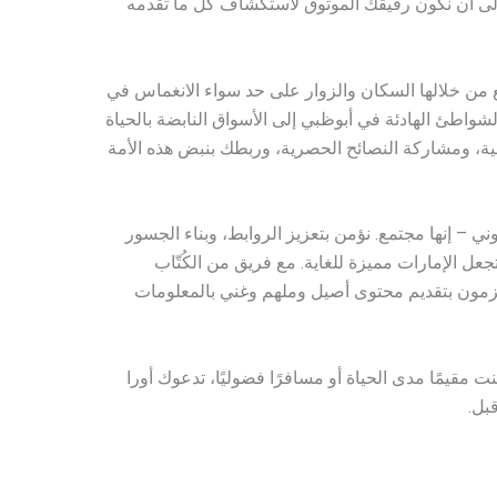
لى أن نكون رفيقك الموثوق لاستكشاف كل ما تقدمه
 من خلالها السكان والزوار على حد سواء الانغماس في
لشواطئ الهادئة في أبوظبي إلى الأسواق النابضة بالحياة
ة، ومشاركة النصائح الحصرية، وربطك بنبض هذه الأمة
ي – إنها مجتمع. نؤمن بتعزيز الروابط، وبناء الجسور
جعل الإمارات مميزة للغاية. مع فريق من الكُتّاب
مون بتقديم محتوى أصيل وملهم وغني بالمعلومات
ت مقيمًا مدى الحياة أو مسافرًا فضوليًا، تدعوك أورا
بل.