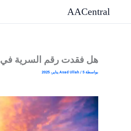
خطي
AACentral
لى
لمحتوى
هل فقدت رقم السرية في 
بواسطة
5 يناير، 2025
/
Asad Ullah