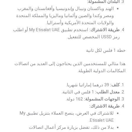
البلدان المشمولة:
الهند وباكستان ونيبال وإندونيسيا وأفغانستان والمغرب
ومصر وكندا والصين وألمانيا وماليزيا والمملكة المتحدة
والولايات المتحدة الأمريكية وأستراليا.
طريقة الاشتراك:
استخدم تطبيق My Etisalat UAE أو اطلب
رمز USSD المخصص للتفعيل.
خطة 1 فلس لكل ثانية
هذا مثالي للمستخدمين الذين يحتاجون إلى العديد من اتصالات
المكالمات الدولية الطويلة.
كلف:
39 درهما إماراتيا شهريا.
معدل الطلب:
1 فلس في الثانية.
الوجهات المشمولة:
162 دولة.
طريقة الاشتراك:
للاشتراك في العرض، ينصح العملاء بتنزيل تطبيق My
Etisalet UAE.
بدلا من ذلك، تفضل بزيارة مركز أعمال اتصالات