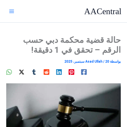
خطي
AACentral
لى
لمحتوى
حالة قضية محكمة دبي حسب
الرقم – تحقق في 1 دقيقة!
بواسطة
20 سبتمبر، 2025
/
Asad Ullah