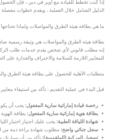
الدليل الشامل خلال العملية ، ويقدم خطوات مفصلة 
ما هي بطاقة هيئة الطرق والمواصلات ولماذا تحتاجها؟
بطاقة هيئة الطرق والمواصلات هي وثيقة رسمية صاد
إنه مطلب قانوني لأي شخص يقدم خدمات طلب الركاب ،
للمعايير اللازمة للسلامة والاحتراف والجدارة على ال
متطلبات الأهلية للحصول على بطاقة هيئة الطرق وال
قبل البدء في عملية التقديم ، تأكد من استيفاء معايير الأ
رخصة قيادة إماراتية سارية المفعول:
يجب أن يكون 
بطاقة هوية إماراتية سارية المفعول:
بطاقة الهوية ا
شهادة اللياقة الطبية:
يجب عليك اجتياز اختبار اللياق
سجل جنائي واضح:
مطلوب شهادة براءة ذمة من الش
تسجيل المركبة (الملقومية):
تأكد من أن سيارتك م