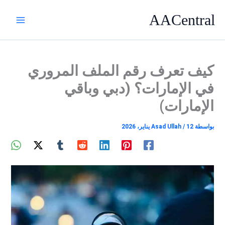
خطي
AACentral
لى
لمحتوى
كيف تعرف رقم الملف المروري
في الإمارات؟ (دبي وباقي
الإمارات)
بواسطة
12 يناير، 2026
/
Asad Ullah