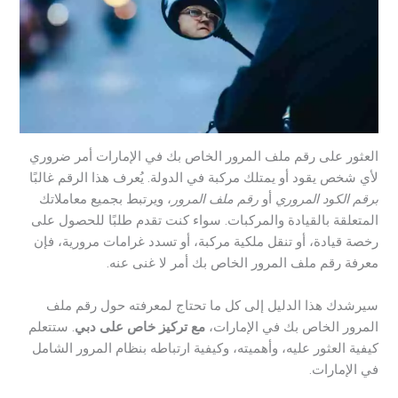
العثور على رقم ملف المرور الخاص بك في الإمارات أمر ضروري
لأي شخص يقود أو يمتلك مركبة في الدولة. يُعرف هذا الرقم غالبًا
برقم الكود المروري
أو
رقم ملف المرور
، ويرتبط بجميع معاملاتك
المتعلقة بالقيادة والمركبات. سواء كنت تقدم طلبًا للحصول على
رخصة قيادة، أو تنقل ملكية مركبة، أو تسدد غرامات مرورية، فإن
معرفة رقم ملف المرور الخاص بك أمر لا غنى عنه.
سيرشدك هذا الدليل إلى كل ما تحتاج لمعرفته حول رقم ملف
المرور الخاص بك في الإمارات،
مع تركيز خاص على دبي
. ستتعلم
كيفية العثور عليه، وأهميته، وكيفية ارتباطه بنظام المرور الشامل
في الإمارات.