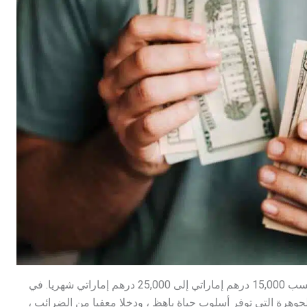
الوظيفة ذات الأجر الجيد في دبي هي إذا كان الفرد يكسب 15,000 درهم إماراتي إلى 25,000 درهم إماراتي شهريا. في
جوهرة التي توفر أسلوب حياة باهظ ، ودخلا معفيا من الضرائب ،