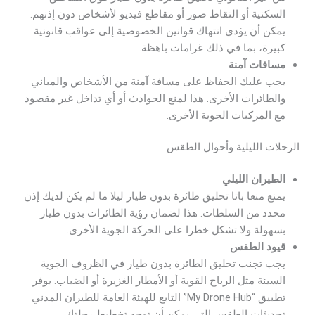
السكنية أو التقاط صور أو مقاطع فيديو لأشخاص دون إذنهم.
يمكن أن يؤدي انتهاك قوانين الخصوصية إلى عواقب قانونية
كبيرة، بما في ذلك غرامات باهظة.
مسافات آمنة
يجب عليك الحفاظ على مسافة آمنة من الأشخاص والمباني
والطائرات الأخرى. هذا لمنع الحوادث أو أي تداخل غير مقصود
مع المركبات الجوية الأخرى.
الرحلات الليلية وأحوال الطقس
الطيران الليلي
يمنع منعا باتا تحليق طائرة بدون طيار ليلا ما لم يكن لديك إذن
محدد من السلطات. هذا لضمان رؤية الطائرات بدون طيار
بسهولة ولا تشكل خطرا على الحركة الجوية الأخرى.
قيود الطقس
يجب تجنب تحليق الطائرة بدون طيار في الظروف الجوية
السيئة مثل الرياح القوية أو الأمطار الغزيرة أو الضباب. يوفر
تطبيق “My Drone Hub” التابع للهيئة العامة للطيران المدني
تحديثات الطقس التي يمكن أن توجه تخطيط رحلتك.