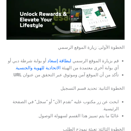
الخطوة الأولى: زيارة الموقع الرسمي
قم بزيارة الموقع الرسمي
لبطاقة إسعاد
أو بوابة شرطة دبي أو
أي بوابة أخرى معتمدة من الهيئة
الاتحادية للهوية والجنسية
.
تأكد من أن الموقع آمن وموثوق عبر التحقق من عنوان
URL
.
الخطوة الثانية: تحديد قسم التسجيل
ابحث عن زر مكتوب عليه “تقدم الآن” أو “سجل” في الصفحة
الرئيسية.
غالبًا ما يتم تمييز هذا القسم لسهولة الوصول.
الخطوة الثالثة: تعبئة نموذج الطلب